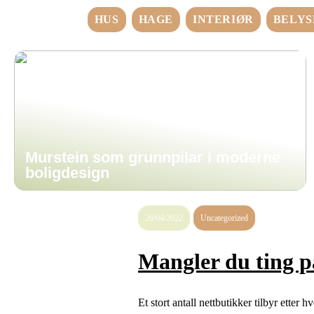
HUS
HAGE
INTERIØR
BELYS
Murstein som grunnpilar i moderne
boligdesign
26/04/2022
Uncategorized
Mangler du ting p
Et stort antall nettbutikker tilbyr etter 