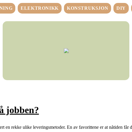
NING
ELEKTRONIKK
KONSTRUKSJON
DIY
å jobben?
hvert en rekke ulike leveringsmetoder. En av favorittene er at nåtiden får d