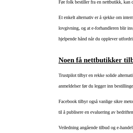
Før folk bestiller fra en nettbutikk, ka
Et enkelt alternativ er å sjekke om inte
lovgivning, og at e-forhandleren blir in
hjelpende hånd når du opplever utfordrin
Noen få nettbutikker til
Trustpilot tilbyr en rekke solide alternat
anmeldelser før du legger inn bestilling
Facebook tilbyr også vanlige sikre metod
til å publisere en evaluering av bedrifte
Veiledning angående tilbud og e-handel s