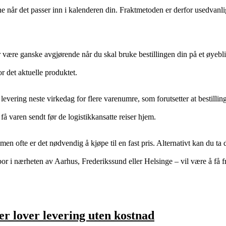
tene når det passer inn i kalenderen din. Fraktmetoden er derfor usedvanli
r være ganske avgjørende når du skal bruke bestillingen din på et øyeblik
r det aktuelle produktet.
levering neste virkedag for flere varenumre, som forutsetter at bestilling
l å få varen sendt før de logistikkansatte reiser hjem.
men ofte er det nødvendig å kjøpe til en fast pris. Alternativt kan du ta
 bor i nærheten av Aarhus, Frederikssund eller Helsinge – vil være å få fr
er lover levering uten kostnad