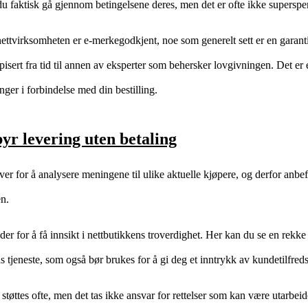
n du faktisk gå gjennom betingelsene deres, men det er ofte ikke supersp
rnettvirksomheten er e-merkegodkjent, noe som generelt sett er en garant
spisert fra tid til annen av eksperter som behersker lovgivningen. Det er
ger i forbindelse med din bestilling.
byr levering uten betaling
iver for å analysere meningene til ulike aktuelle kjøpere, og derfor anbefa
en.
er for å få innsikt i nettbutikkens troverdighet. Her kan du se en rekke 
ns tjeneste, som også bør brukes for å gi deg et inntrykk av kundetilfreds
tøttes ofte, men det tas ikke ansvar for rettelser som kan være utarbeide