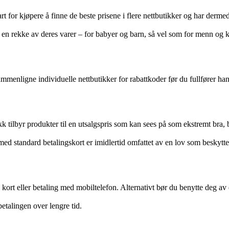
rt for kjøpere å finne de beste prisene i flere nettbutikker og har derme
 en rekke av deres varer – for babyer og barn, så vel som for menn og k
menligne individuelle nettbutikker for rabattkoder før du fullfører handl
k tilbyr produkter til en utsalgspris som kan sees på som ekstremt bra
med standard betalingskort er imidlertid omfattet av en lov som beskyt
d kort eller betaling med mobiltelefon. Alternativt bør du benytte deg av
 betalingen over lengre tid.