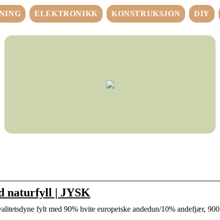
NING
ELEKTRONIKK
KONSTRUKSJON
DIY
 naturfyll | JYSK
valitetsdyne fylt med 90% hvite europeiske andedun/10% andefjær, 900