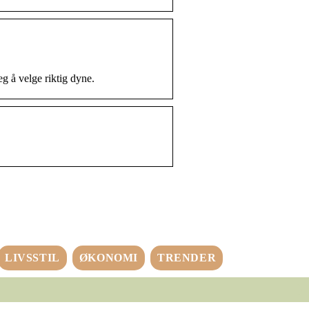
g å velge riktig dyne.
LIVSSTIL
ØKONOMI
TRENDER