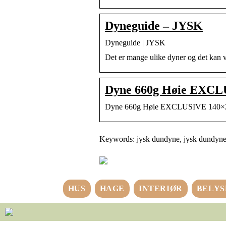
Dyneguide – JYSK
Dyneguide | JYSK
Det er mange ulike dyner og det kan v
Dyne 660g Høie EXCL
Dyne 660g Høie EXCLUSIVE 140×2
Keywords: jysk dundyne, jysk dundyne
HUS
HAGE
INTERIØR
BELYS