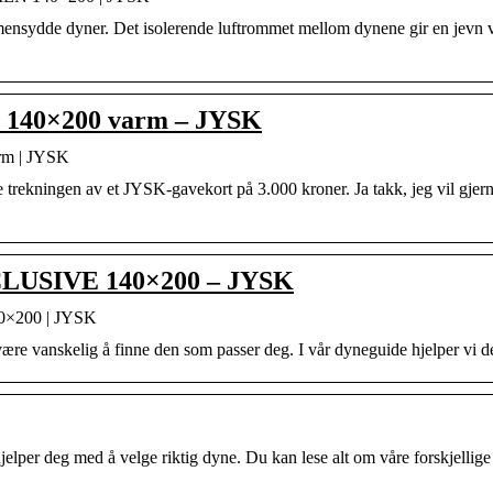
ensydde dyner. Det isolerende luftrommet mellom dynene gir en jevn v
 140×200 varm – JYSK
rm | JYSK
 trekningen av et JYSK-gavekort på 3.000 kroner. Ja takk, jeg vil gj
CLUSIVE 140×200 – JYSK
×200 | JYSK
ære vanskelig å finne den som passer deg. I vår dyneguide hjelper vi de
jelper deg med å velge riktig dyne. Du kan lese alt om våre forskjelli