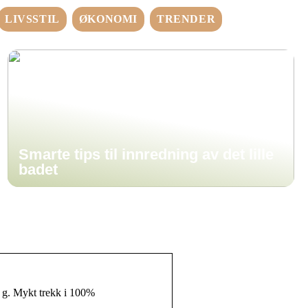
LIVSSTIL
ØKONOMI
TRENDER
Smarte tips til innredning av det lille
badet
 g. Mykt trekk i 100%