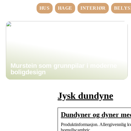
HUS
HAGE
INTERIØR
BELYS
Murstein som grunnpilar i moderne
boligdesign
Jysk dundyne
Dundyner og dyner med
Produktinformasjon. Allergivennlig k
bomullscambric.