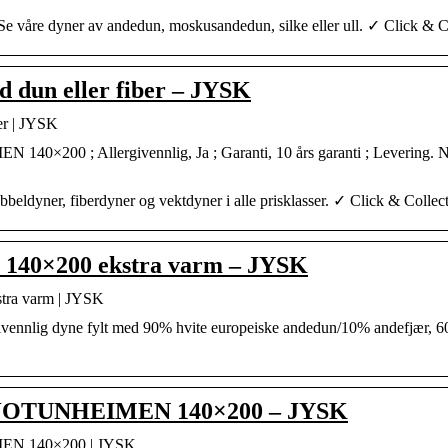
Se våre dyner av andedun, moskusandedun, silke eller ull. ✓ Click & C
ed dun eller fiber – JYSK
ber | JYSK
×200 ; Allergivennlig, Ja ; Garanti, 10 års garanti ; Levering. N
bbeldyner, fiberdyner og vektdyner i alle prisklasser. ✓ Click & Collec
140×200 ekstra varm – JYSK
ra varm | JYSK
givennlig dyne fylt med 90% hvite europeiske andedun/10% andefjær, 6
n JOTUNHEIMEN 140×200 – JYSK
EN 140×200 | JYSK