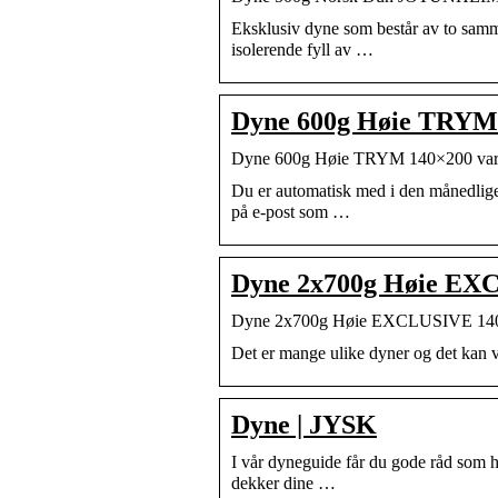
Eksklusiv dyne som består av to samm
isolerende fyll av …
Dyne 600g Høie TRYM
Dyne 600g Høie TRYM 140×200 va
Du er automatisk med i den månedlige
på e-post som …
Dyne 2x700g Høie EX
Dyne 2x700g Høie EXCLUSIVE 140
Det er mange ulike dyner og det kan v
Dyne | JYSK
I vår dyneguide får du gode råd som h
dekker dine …