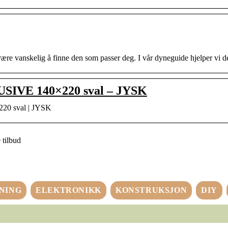
ære vanskelig å finne den som passer deg. I vår dyneguide hjelper vi de
USIVE 140×220 sval – JYSK
20 sval | JYSK
 tilbud
NING
ELEKTRONIKK
KONSTRUKSJON
DIY