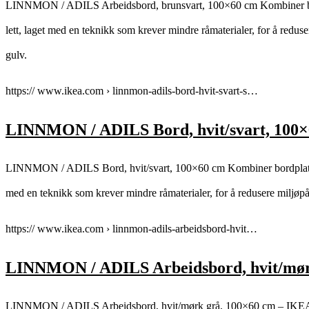
LINNMON / ADILS Arbeidsbord, brunsvart, 100×60 cm Kombiner bordp
lett, laget med en teknikk som krever mindre råmaterialer, for å reduse
gulv.
https:// www.ikea.com › linnmon-adils-bord-hvit-svart-s…
LINNMON / ADILS Bord, hvit/svart, 100
LINNMON / ADILS Bord, hvit/svart, 100×60 cm Kombiner bordplate og 
med en teknikk som krever mindre råmaterialer, for å redusere miljøpåv
https:// www.ikea.com › linnmon-adils-arbeidsbord-hvit…
LINNMON / ADILS Arbeidsbord, hvit/mør
LINNMON / ADILS Arbeidsbord, hvit/mørk grå, 100×60 cm – IKE