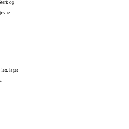
Sterk og
ujevne
ett, laget
v.