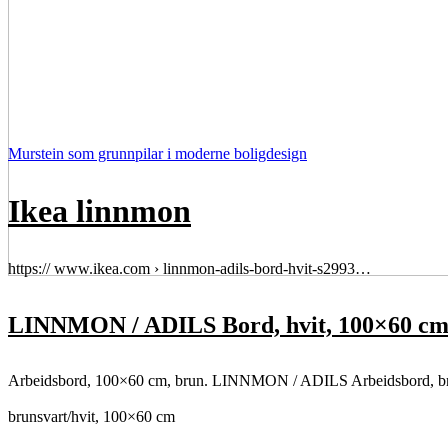
Murstein som grunnpilar i moderne boligdesign
Ikea linnmon
https:// www.ikea.com › linnmon-adils-bord-hvit-s2993…
LINNMON / ADILS Bord, hvit, 100×60 c
Arbeidsbord, 100×60 cm, brun. LINNMON / ADILS Arbeidsbord, b
brunsvart/hvit, 100×60 cm