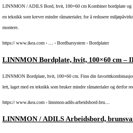
LINNMON / ADILS Bord, hvit, 100×60 cm Kombiner bordplate og bein 
en teknikk som krever mindre råmaterialer, for å redusere miljøpåvirkn
montere.
https:// www.ikea.com › … › Bordbarsystem › Bordplater
LINNMON Bordplate, hvit, 100×60 cm – 
LINNMON Bordplate, hvit, 100×60 cm. Finn din favorittkombinasjon a
lett, laget med en teknikk som bruker mindre råmaterialer og derfor re
https:// www.ikea.com › linnmon-adils-arbeidsbord-bru…
LINNMON / ADILS Arbeidsbord, brunsvar