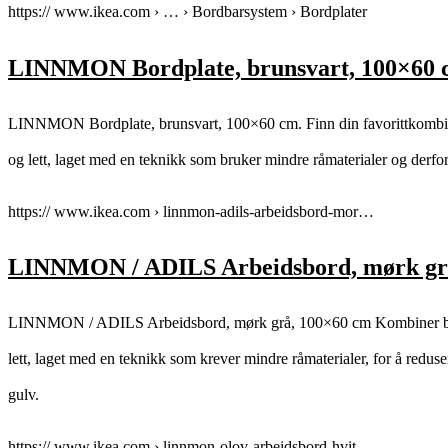
https:// www.ikea.com › … › Bordbarsystem › Bordplater
LINNMON Bordplate, brunsvart, 100×60
LINNMON Bordplate, brunsvart, 100×60 cm. Finn din favorittkombinas
og lett, laget med en teknikk som bruker mindre råmaterialer og derfor
https:// www.ikea.com › linnmon-adils-arbeidsbord-mor…
LINNMON / ADILS Arbeidsbord, mørk gr
LINNMON / ADILS Arbeidsbord, mørk grå, 100×60 cm Kombiner bordpl
lett, laget med en teknikk som krever mindre råmaterialer, for å reduse
gulv.
https:// www.ikea.com › linnmon-olov-arbeidsbord-hvit…