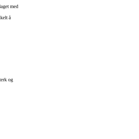
laget med
kelt å
terk og