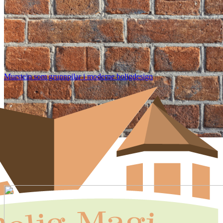
Murstein som grunnpilar i moderne boligdesign