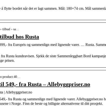
e å flytte bordet når det er lagt sammen. Mål: 180×74 cm. Mål sammen
 › tilbud › sa…
ilbud hos Rusta
l 399,- fra Europris og sammenlign med lignende varer. … Rusta. Sam
 fra Rusta kundeavisen. Sjekk de siste Sammenleggbart Bord kampanje
ige prisen.
a_no:product:40…
l 549,- fra Rusta – Allebyggpriser.no
ta | Allebyggpriser.no
549,- fra Rusta og sammenlign med lignende varer. Allebyggpriser.no ha
sene i Norge. Finn de beste og billigste alternativene til ditt prosjekt.