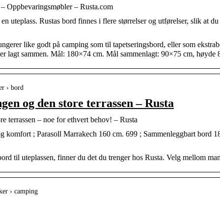
– Oppbevaringsmøbler – Rusta.com
 en uteplass. Rustas bord finnes i flere størrelser og utførelser, slik at 
gerer like godt på camping som til tapetseringsbord, eller som ekstra
 det er lagt sammen. Mål: 180×74 cm. Mål sammenlagt: 90×75 cm, høyde 
er › bord
ongen og den store terrassen – Rusta
ore terrassen – noe for ethvert behov! – Rusta
og komfort ; Parasoll Marrakech 160 cm. 699 ; Sammenleggbart bord 
t bord til uteplassen, finner du det du trenger hos Rusta. Velg mellom man
ker › camping