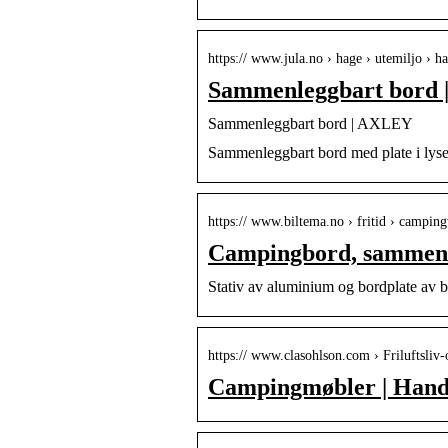
https:// www.jula.no › hage › utemiljo › 
Sammenleggbart bord 
Sammenleggbart bord | AXLEY
Sammenleggbart bord med plate i lyseg
https:// www.biltema.no › fritid › campi
Campingbord, sammenl
Stativ av aluminium og bordplate av 
https:// www.clasohlson.com › Friluftsli
Campingmøbler | Handl