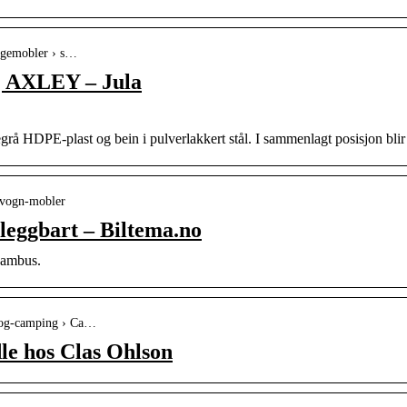
hagemobler › s…
| AXLEY – Jula
rå HDPE-plast og bein i pulverlakkert stål. I sammenlagt posisjon blir 
ngvogn-mobler
eggbart – Biltema.no
bambus.
v-og-camping › Ca…
e hos Clas Ohlson