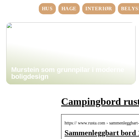
HUS
HAGE
INTERIØR
BELYS
Murstein som grunnpilar i moderne
boligdesign
Campingbord rus
https:// www.rusta.com › sammenleggbar
Sammenleggbart bord 