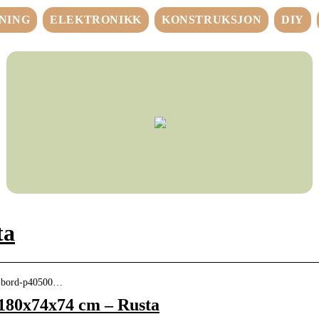
NING
ELEKTRONIKK
KONSTRUKSJON
DIY
ta
t-bord-p40500…
180x74x74 cm – Rusta