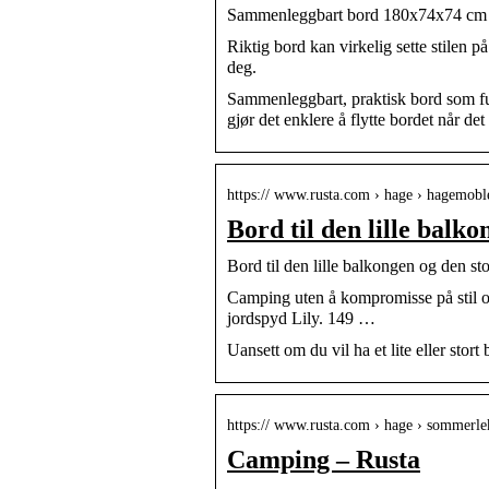
Sammenleggbart bord 180x74x74 cm 
Riktig bord kan virkelig sette stilen på
deg.
Sammenleggbart, praktisk bord som fun
gjør det enklere å flytte bordet når
https:// www.rusta.com › hage › hagemobl
Bord til den lille balk
Bord til den lille balkongen og den st
Camping uten å kompromisse på stil 
jordspyd Lily. 149 …
Uansett om du vil ha et lite eller stor
https:// www.rusta.com › hage › sommerle
Camping – Rusta