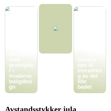
Murstein
som
Smarte
grunnpila
tips til
r i
innrednin
moderne
g av det
boligdesi
lille
gn
badet
Avstandsstykker jula