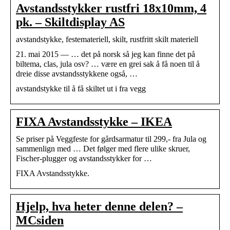
Avstandsstykker rustfri 18x10mm, 4
pk. – Skiltdisplay AS
avstandstykke, festemateriell, skilt, rustfritt skilt materiell
21. mai 2015 — … det på norsk så jeg kan finne det på
biltema, clas, jula osv? … være en grei sak å få noen til å
dreie disse avstandsstykkene også, …
avstandstykke til å få skiltet ut i fra vegg
FIXA Avstandsstykke – IKEA
Se priser på Veggfeste for gårdsarmatur til 299,- fra Jula og
sammenlign med … Det følger med flere ulike skruer,
Fischer-plugger og avstandsstykker for …
FIXA Avstandsstykke.
Hjelp, hva heter denne delen? –
MCsiden