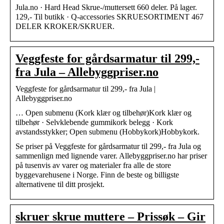
Jula.no · Hard Head Skrue-/muttersett 660 deler. På lager.
129,- Til butikk · Q-accessories SKRUESORTIMENT 467
DELER KROKER/SKRUER.
Veggfeste for gårdsarmatur til 299,-
fra Jula – Allebyggpriser.no
Veggfeste for gårdsarmatur til 299,- fra Jula |
Allebyggpriser.no
… Open submenu (Kork klær og tilbehør)Kork klær og
tilbehør · Selvklebende gummikork belegg · Kork
avstandsstykker; Open submenu (Hobbykork)Hobbykork.
Se priser på Veggfeste for gårdsarmatur til 299,- fra Jula og
sammenlign med lignende varer. Allebyggpriser.no har priser
på tusenvis av varer og materialer fra alle de store
byggevarehusene i Norge. Finn de beste og billigste
alternativene til ditt prosjekt.
skruer skrue muttere – Prissøk – Gir